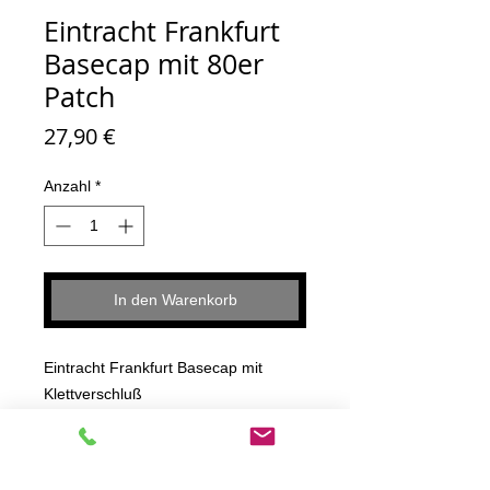
Eintracht Frankfurt
Basecap mit 80er
Patch
Preis
27,90 €
Anzahl
*
In den Warenkorb
Eintracht Frankfurt Basecap mit
Klettverschluß
Größenverstellbar
Schwarz weiß mit 80er Badge
Im Herzen von Europa Stick seitlich