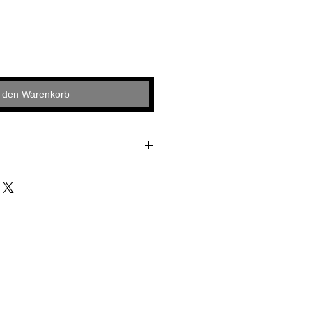
n den Warenkorb
ßball AG
 1
in