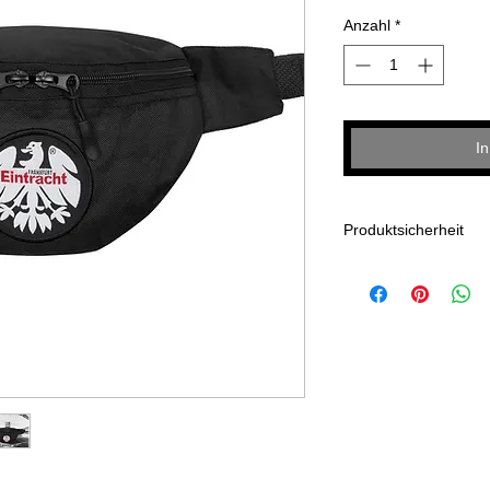
Anzahl
*
I
Produktsicherheit
Eintracht Frankfurt Fu
Im Herzen von Europa
60258 Frankfurt am Ma