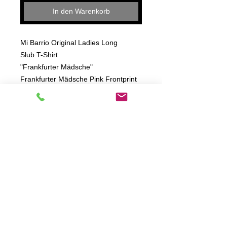
In den Warenkorb
Mi Barrio Original Ladies Long
Slub T-Shirt
"Frankfurter Mädsche"
Frankfurter Mädsche Pink Frontprint
Mi Barrio Ladies Long Slub Shirt
Formstabil durch Seitennähte,
Großzügigem Rundhalsausschnitt
100% Baumwolle, Slub Jersey, 140
gsm
angenehmer Tragekomfott im loose
Schnitt Slub Jersey - hinten extra lang
geschnitten, mit modisch
abgerundetem Saum
OEKO-TEX® STANDARD 100:
21.0.55161 HOHENSTEIN HTTI
T-Shirt: 100% Baumwolle