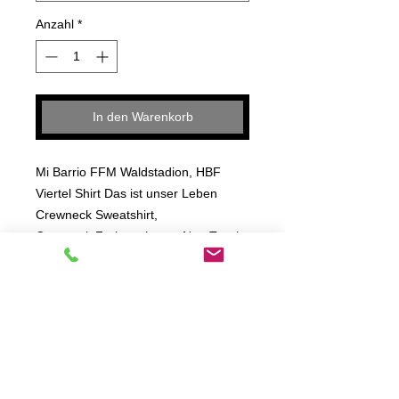
Anzahl
*
In den Warenkorb
Mi Barrio FFM Waldstadion, HBF
Viertel Shirt Das ist unser Leben
Crewneck Sweatshirt,
Crewneck Farbe schwarz Non Touch
Front und Backprint
Crewneck Basics Sweatshirt mit
klassischem Schnitt absolut
unverzichtbar –
der Sweat Crewneck überzeugt
zudem mit weichem, sehr bequemem
Tragekomfort.