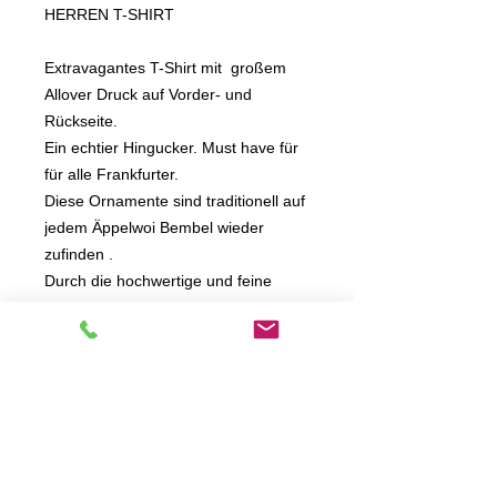
HERREN T-SHIRT
Extravagantes T-Shirt mit großem
Allover Druck auf Vorder- und
Rückseite.
Ein echtier Hingucker. Must have für
für alle Frankfurter.
Diese Ornamente sind traditionell auf
jedem Äppelwoi Bembel wieder
zufinden .
Durch die hochwertige und feine
Design- und Drucktechnik reiht sich
dieses Shirt in die Mi Barrio
Art-Collection ein.
Mi Barrio Logo Webetikett aussen .
T-SHIRT 100% BAUMWOLLE
Lieferbar von M bis 3XL
ACHTUNG SHIRTS VON DER ART-