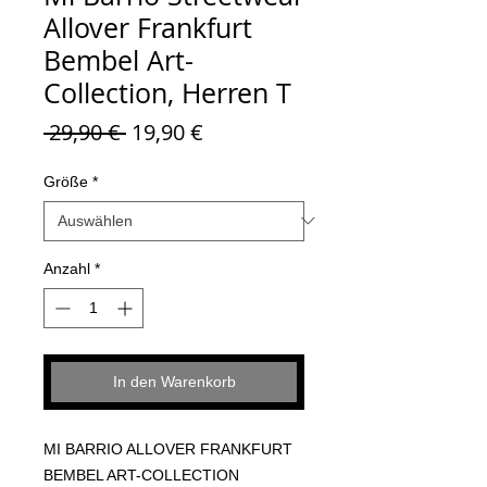
Allover Frankfurt
Bembel Art-
Collection, Herren T
Standardpreis
Sale-
 29,90 € 
19,90 €
Preis
Größe
*
Anzahl
*
In den Warenkorb
MI BARRIO ALLOVER FRANKFURT
BEMBEL ART-COLLECTION