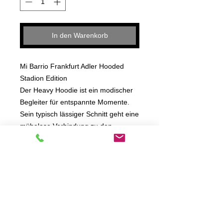
In den Warenkorb
Mi Barrio Frankfurt Adler Hooded
Stadion Edition
Der Heavy Hoodie ist ein modischer
Begleiter für entspannte Momente.
Sein typisch lässiger Schnitt geht eine
mühelose Verbindung zu den
charakteristischen Details wie der
verstellbaren Kapuze oder der
geräumigen Kängurutasche ein. Für
einen noch sportlicheren Style sorgen
zusätzlich breite Rippbündchen am
Saum und den Ärmelabschlüssen.
Material: 65% Baumwolle 35%
Polyester, Brushed Fleece, 300 gsm