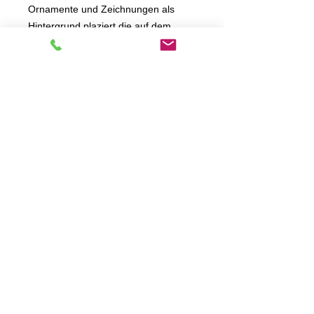
Ornamente und Zeichnungen als
Hintergrund plaziert die auf dem
Stirnband (Bandana) sind.
ACHTUNG SHIRTS FALLEN AB XL
GRÖSSER AUS,EINFACH BEIM
BESTELLEN DIE GRÖSSENTABELLE
BEACHTEN !!!
Das neue Mi Barrio Skull reiht sich
in die Serie unserer legendären Kult
Big Skull T-Shirts ein, begibt sich
aber gleichzeitig
durch die hochwertige und feine
Design- und Drucktechnik in eine
andere Liga .
Lieferbar von S bis 3XL
auch in schwarz