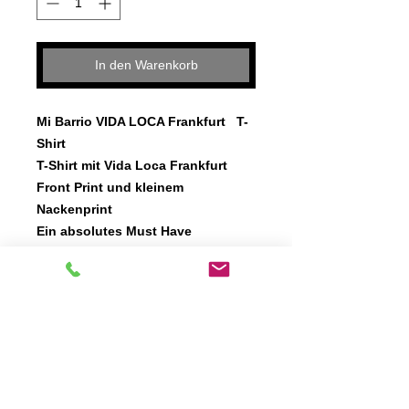
In den Warenkorb
Mi Barrio VIDA LOCA Frankfurt T-
Shirt
T-Shirt mit Vida Loca Frankfurt
Front Print und kleinem
Nackenprint
Ein absolutes Must Have
T-Shirt Basic 100% Baumwolle
Pflegehinweis: 30 Grad Maschinen
Wash Linksrum
Moderner Look und bequeme
Passform.
Hoher Tragekomfort mit weicher
Baumwolle
Rippbündchen am Halsausschnitt