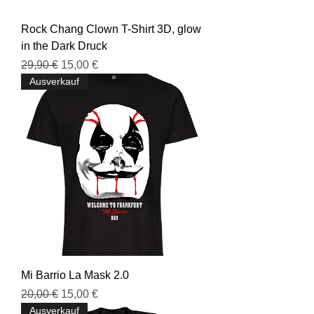
Rock Chang Clown T-Shirt 3D, glow
in the Dark Druck
Standardpreis
Sale-Preis
29,90 €
15,00 €
Ausverkauf
Mi Barrio La Mask 2.0
Standardpreis
Sale-Preis
20,00 €
15,00 €
Ausverkauf