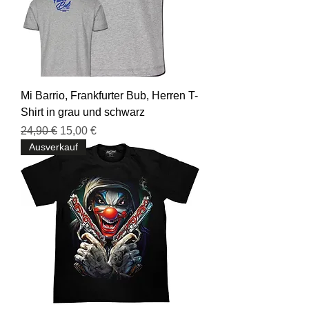
Mi Barrio, Frankfurter Bub, Herren T-
Shirt in grau und schwarz
Standardpreis
Sale-Preis
24,90 €
15,00 €
Ausverkauf