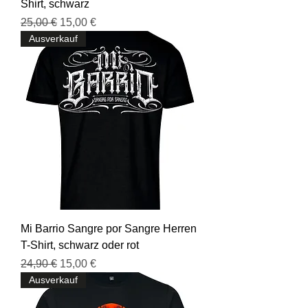
Shirt, schwarz
Standardpreis
Sale-Preis
25,00 €
15,00 €
Ausverkauf
Mi Barrio Sangre por Sangre Herren
T-Shirt, schwarz oder rot
Standardpreis
Sale-Preis
24,90 €
15,00 €
Ausverkauf